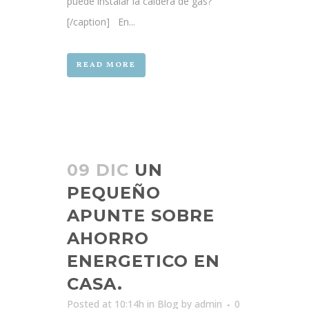
puede instalar la caldera de gas?
[/caption] En...
READ MORE
09 DIC
UN
PEQUEÑO
APUNTE SOBRE
AHORRO
ENERGETICO EN
CASA.
Posted at 10:14h
in
Blog
by
admin
0