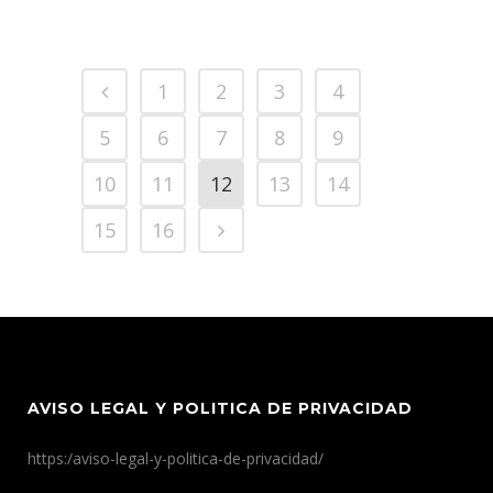
1
2
3
4
5
6
7
8
9
10
11
12
13
14
15
16
AVISO LEGAL Y POLITICA DE PRIVACIDAD
https:/aviso-legal-y-politica-de-privacidad/