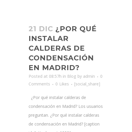
21 DIC
¿POR QUÉ
INSTALAR
CALDERAS DE
CONDENSACIÓN
EN MADRID?
Posted at 08:57h
in
Blog
by
admin
0
Comments
0
Likes
[social_share]
¿Por qué instalar calderas de
condensación en Madrid? Los usuarios
preguntan. ¿Por qué instalar calderas
de condensación en Madrid? [caption