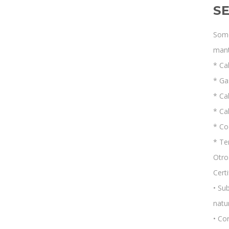
S
Somo
mant
* Ca
* Ga
* Ca
* Ca
* Co
* Te
Otro
Cert
• Su
natu
• Co