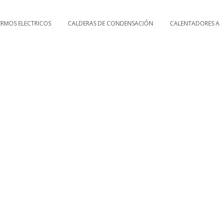
ERMOS ELECTRICOS
CALDERAS DE CONDENSACIÓN
CALENTADORES A
CALDERAS LUZ Y GAS