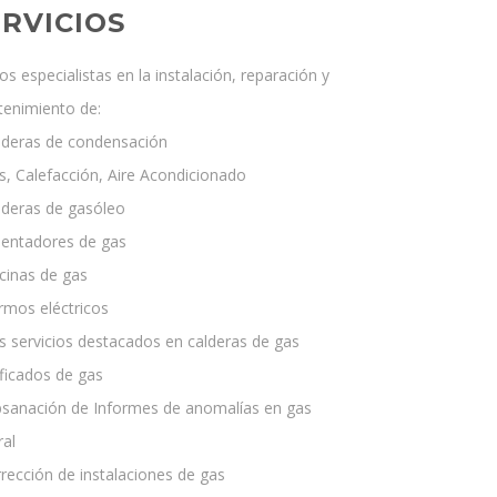
ERVICIOS
s especialistas en la instalación, reparación y
enimiento de:
lderas de condensación
s, Calefacción, Aire Acondicionado
lderas de gasóleo
lentadores de gas
cinas de gas
rmos eléctricos
s servicios destacados en calderas de gas
ificados de gas
bsanación de Informes de anomalías en gas
ral
rrección de instalaciones de gas