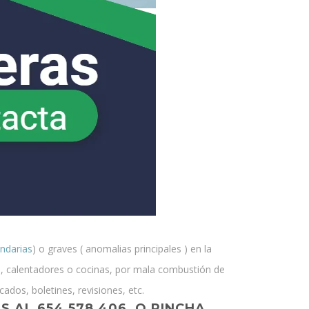
ndarias
) o graves ( anomalias principales ) en la
as , calentadores o cocinas, por mala combustión de
cados, boletines, revisiones, etc.
 AL 654 578 406 O PINCHA