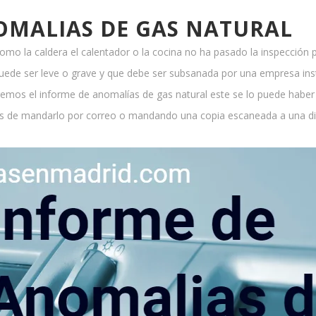
OMALIAS DE GAS NATURAL
como la caldera el calentador o la cocina no ha pasado la inspección 
ede ser leve o grave y que debe ser subsanada por una empresa inst
aremos el informe de anomalías de gas natural este se lo puede haber 
s de mandarlo por correo o mandando una copia escaneada a una dir