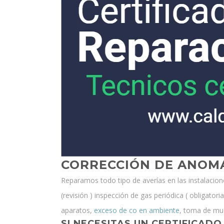
CORRECCIÓN DE ANOMA
Reparamos todo tipo de averías en las instalacion
(revisión ) inspección de gas periódica ( obligato
aparatos,
exceso de co en ambiente
, toma de mues
SI NECESITAS UN
CERTIFICADO