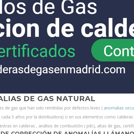
LIAS DE GAS NATURAL
es de gas que han sido remitidas por defectos leves (
anomalias secu
ria cada 5 años por la distribuidora) o en sus elementos como calder
tras en calderas , análisis de combustión ( pdc), altas de gas, certifi
 DE CORRECCIÓN DE ANOMALÍAS
LLÁMANOS