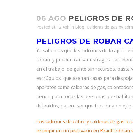
06 AGO
PELIGROS DE R
Posted at 12:46h
in
Blog
,
Calderas de gas
by
adm
PELIGROS DE ROBAR C
Ya sabemos que los ladrones de lo ajeno en
roban y pueden causar estragos , accidente
en el trabajo de gente sin recursos, basta 
escrúpulos que asaltan casas para despojarl
aparatos como calderas de gas, calentadore
tienen para todas las personas que habita
detenidos, parece ser que funcionan mejor
Los ladrones de cobre y
calderas de gas
cau
irrumpir en un piso vacío en
Bradford
han s