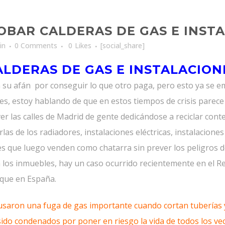
OBAR CALDERAS DE GAS E INST
in
0 Comments
0
Likes
[social_share]
ALDERAS DE GAS E INSTALACION
 su afán por conseguir lo que otro paga, pero esto ya se em
s, estoy hablando de que en estos tiempos de crisis parece
ver las calles de Madrid de gente dedicándose a reciclar con
as de los radiadores, instalaciones eléctricas, instalacione
s que luego venden como chatarra sin prever los peligros de
n los inmuebles, hay un caso ocurrido recientemente en el 
 que en España.
saron una fuga de gas importante cuando cortan tuberías 
ido condenados por poner en riesgo la vida de todos los vec